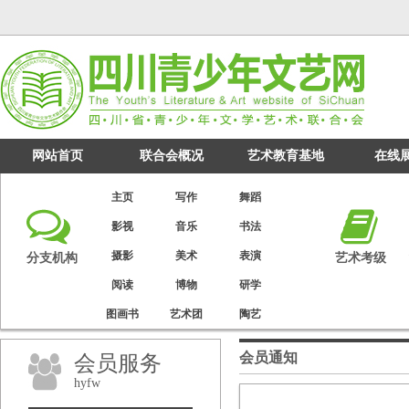
网站首页
联合会概况
艺术教育基地
在线
主页
写作
舞蹈
影视
音乐
书法
摄影
美术
表演
分支机构
艺术考级
阅读
博物
研学
图画书
艺术团
陶艺
会员通知
会员服务
hyfw