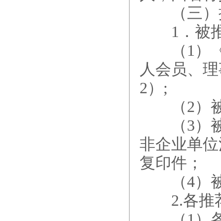
（三）提
1．被推
（1）《
人会员、理
2）;
（2）被
（3）被
非企业单位
复印件；
（4）被
2.各推
（1）各