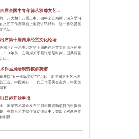
四届全国中青年德艺双馨文艺...
的十八大和十八届三中、四中全会精神，深入学习
在文艺工作座谈会上重要讲话精神，进一步弘扬德
艺队...
出席第十届两岸经贸文化论坛...
央和习近平总书记对第十届两岸经贸文化论坛的举
，１０年前，在两岸关系紧张动荡时刻，国共两党
动...
美术作品展绘制劳模群英谱
舞迎接“五一国际劳动节”之际，由中国文学艺术界
总工会、中国关心下一代工作委员会主办，中国文
五...
月1日起开始申报
相比，国家艺术基金发布2015年度资助项目的申报有
整：在舞台艺术创作资助项目中，突出了对新创作
剧目...