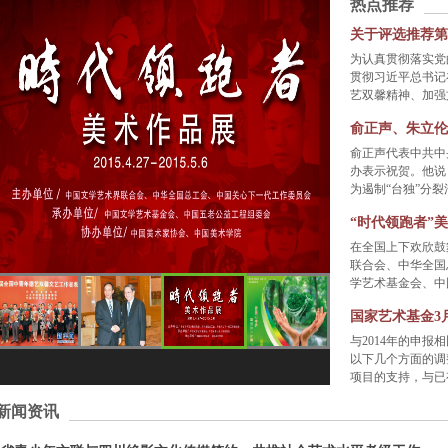
热点推荐
关于评选推荐第
为认真贯彻落实党
贯彻习近平总书记
艺双馨精神、加强文
俞正声、朱立伦
俞正声代表中共中
办表示祝贺。他说
为遏制“台独”分裂活
“时代领跑者”
在全国上下欢欣鼓
联合会、中华全国
学艺术基金会、中国
国家艺术基金3
与2014年的申报
以下几个方面的调
项目的支持，与已有
新闻资讯