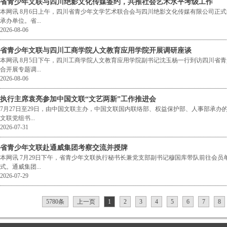
省青少年文联与四川绝影文化传媒签约，共推社会艺术水平考级工作
本网讯 8月6日上午，四川省青少年文学艺术联合会与四川绝影文化传媒有限公司正
承办单位。省...
2026-08-06
省青少年文联与四川工商学院人文教育应用学院开展调研座谈
本网讯 8月5日下午，四川工商学院人文教育应用学院副书记沈玉杨一行到访四川省
合开展专题调...
2026-08-06
执行主席袁亮参加中国文联“文艺两新”工作推进会
7月27日至29日，由中国文联主办，中国文联国内联络部、权益保护部、人事部承办
文联党组书...
2026-07-31
省青少年文联赴通威集团考察交流并授牌
本网讯 7月29日下午，省青少年文联执行秘书长兼党支部副书记穆国库带队前往会
式。通威集团...
2026-07-29
5780条
上一页
1
2
3
4
5
6
7
8