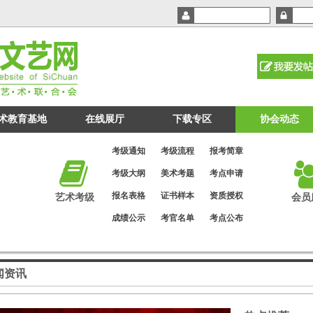
术教育基地
在线展厅
下载专区
协会动态
考级通知
考级流程
报考简章
考级大纲
美术考题
考点申请
报名表格
证书样本
资质授权
艺术考级
会员
成绩公示
考官名单
考点公布
闻资讯