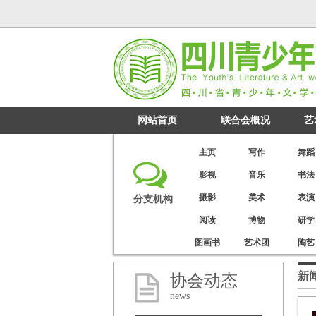
网站首页
联合会概况
艺
主页
写作
舞蹈
影视
音乐
书法
摄影
美术
表演
分支机构
阅读
博物
研学
图画书
艺术团
陶艺
新
协会动态
news