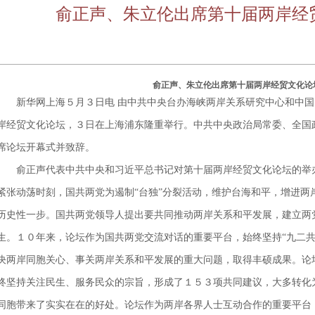
俞正声、朱立伦出席第十届两岸经
俞正声、朱立伦出席第十届两岸经贸文化论
新华网上海５月３日电 由中共中央台办海峡两岸关系研究中心和中国
岸经贸文化论坛，３日在上海浦东隆重举行。中共中央政治局常委、全国
席论坛开幕式并致辞。
俞正声代表中共中央和习近平总书记对第十届两岸经贸文化论坛的举办
紧张动荡时刻，国共两党为遏制“台独”分裂活动，维护台海和平，增进两
历史性一步。国共两党领导人提出要共同推动两岸关系和平发展，建立两
生。１０年来，论坛作为国共两党交流对话的重要平台，始终坚持“九二共
决两岸同胞关心、事关两岸关系和平发展的重大问题，取得丰硕成果。论
终坚持关注民生、服务民众的宗旨，形成了１５３项共同建议，大多转化
同胞带来了实实在在的好处。论坛作为两岸各界人士互动合作的重要平台