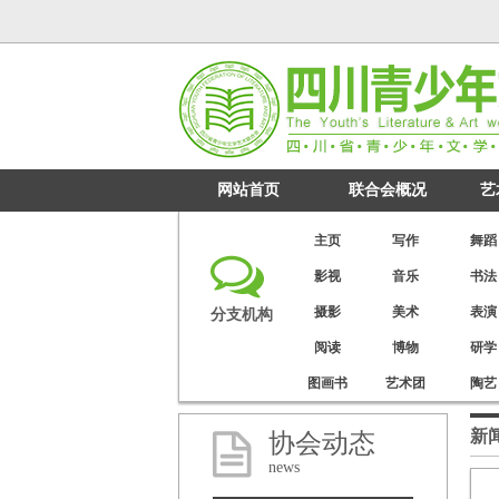
网站首页
联合会概况
艺
主页
写作
舞蹈
影视
音乐
书法
摄影
美术
表演
分支机构
阅读
博物
研学
图画书
艺术团
陶艺
新
协会动态
news