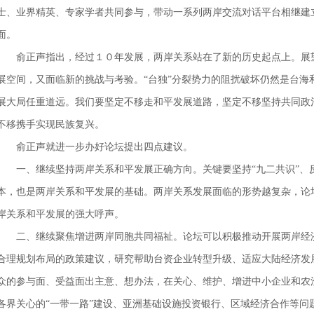
士、业界精英、专家学者共同参与，带动一系列两岸交流对话平台相继建
面。
俞正声指出，经过１０年发展，两岸关系站在了新的历史起点上。展望
展空间，又面临新的挑战与考验。“台独”分裂势力的阻扰破坏仍然是台海
展大局任重道远。我们要坚定不移走和平发展道路，坚定不移坚持共同政
不移携手实现民族复兴。
俞正声就进一步办好论坛提出四点建议。
一、继续坚持两岸关系和平发展正确方向。关键要坚持“九二共识”、反
本，也是两岸关系和平发展的基础。两岸关系发展面临的形势越复杂，论
岸关系和平发展的强大呼声。
二、继续聚焦增进两岸同胞共同福祉。论坛可以积极推动开展两岸经济
合理规划布局的政策建议，研究帮助台资企业转型升级、适应大陆经济发
众的参与面、受益面出主意、想办法，在关心、维护、增进中小企业和农
各界关心的“一带一路”建设、亚洲基础设施投资银行、区域经济合作等问