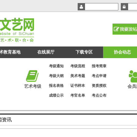
术教育基地
在线展厅
下载专区
协会动态
考级通知
考级流程
报考简章
考级大纲
美术考题
考点申请
报名表格
证书样本
资质授权
艺术考级
会员
成绩公示
考官名单
考点公布
闻资讯