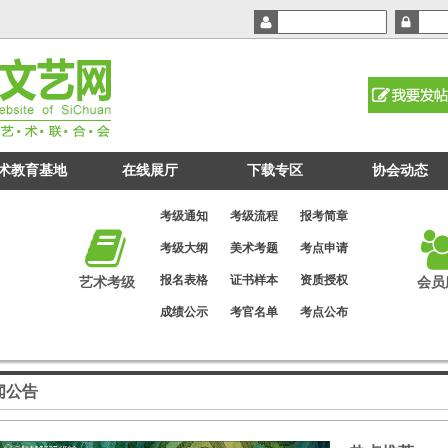
术教育基地
在线展厅
下载专区
协会动态
考级通知
考级流程
报考简章
考级大纲
美术考题
考点申请
报名表格
证书样本
资质授权
艺术考级
会员
成绩公示
考官名单
考点公布
闻公告