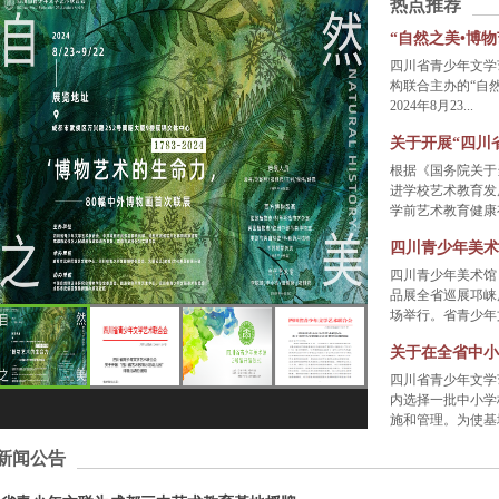
热点推荐
“自然之美•博物
四川省青少年文学
构联合主办的“自
2024年8月23...
关于开展“四川省
根据《国务院关于
进学校艺术教育发
学前艺术教育健康有
四川青少年美术
四川青少年美术馆
品展全省巡展邛崃展
场举行。省青少年文
关于在全省中小
四川省青少年文学
内选择一批中小学
施和管理。为使基地
新闻公告