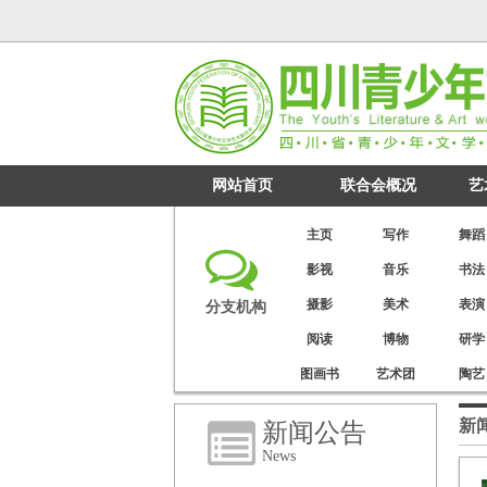
网站首页
联合会概况
艺
主页
写作
舞蹈
影视
音乐
书法
摄影
美术
表演
分支机构
阅读
博物
研学
图画书
艺术团
陶艺
新
新闻公告
News