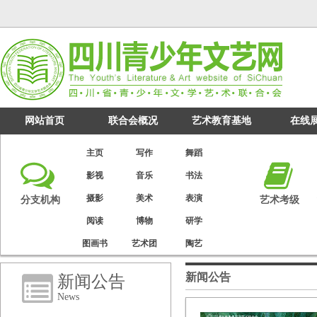
网站首页
联合会概况
艺术教育基地
在线
主页
写作
舞蹈
影视
音乐
书法
摄影
美术
表演
分支机构
艺术考级
阅读
博物
研学
图画书
艺术团
陶艺
新闻公告
新闻公告
News