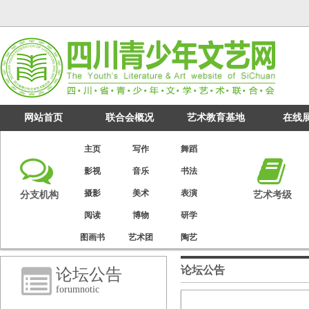
网站首页
联合会概况
艺术教育基地
在线
主页
写作
舞蹈
影视
音乐
书法
摄影
美术
表演
分支机构
艺术考级
阅读
博物
研学
图画书
艺术团
陶艺
论坛公告
论坛公告
forumnotic