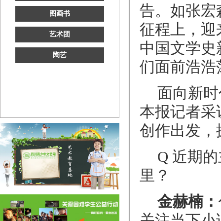
告。如张宏
图画书
征程上，迎
艺术团
中国文学史
陶艺
们面前浩浩
面向新时
本报记者采
创作出发，
Q 近期
里？
金赫楠：
关注当下小