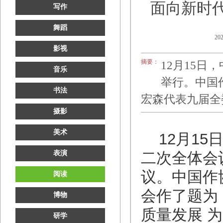
面向新时
写作
舞蹈
202
影视
摘要：
12月15
音乐
举行。中国
书法
宏森代表九届全
摄影
美术
12月1
表演
二次全体会
议。中国作
阅读
会作了题为
博物
质量发展 
研学