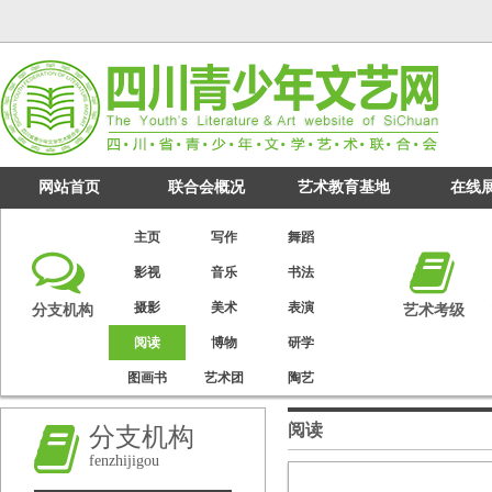
网站首页
联合会概况
艺术教育基地
在线
主页
写作
舞蹈
影视
音乐
书法
摄影
美术
表演
分支机构
艺术考级
阅读
博物
研学
图画书
艺术团
陶艺
阅读
分支机构
fenzhijigou