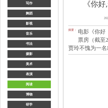
《你好
写作
舞蹈
202
影视
摘要：
电影《你好
音乐
票房（截至2
书法
贾玲不愧为一名
摄影
美术
表演
阅读
博物
研学