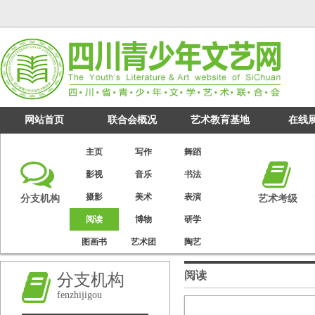
网站首页
联合会概况
艺术教育基地
在线
主页
写作
舞蹈
影视
音乐
书法
摄影
美术
表演
分支机构
艺术考级
阅读
博物
研学
图画书
艺术团
陶艺
阅读
分支机构
fenzhijigou